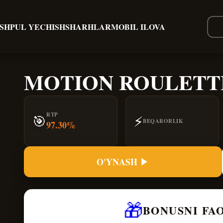
ISH
PUL YECHISH
SHARHLAR
MOBIL ILOVA
MOTION ROULETT
RTP
🎯
⚡
BEQARORLIK
97.30%
O'YNASH
🎁
BONUSNI FA