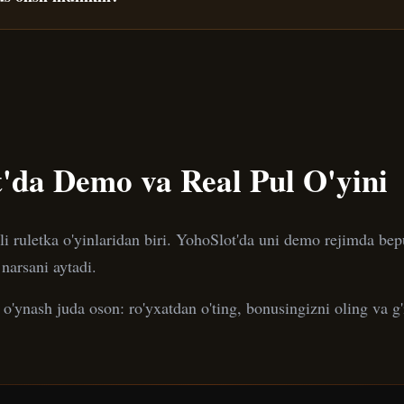
yangi o'yinchilar xush kelibsiz bonusga haqli bo'ladi. Birinchi depozit
atik hisobingizga tushadi. Bu bonusni Motion Roulette o'yinida ham is
 tekshiring.
'da Demo va Real Pul O'yini
ruletka o'yinlaridan biri. YohoSlot'da uni demo rejimda bepul 
arsani aytadi.
ynash juda oson: ro'yxatdan o'ting, bonusingizni oling va g'i