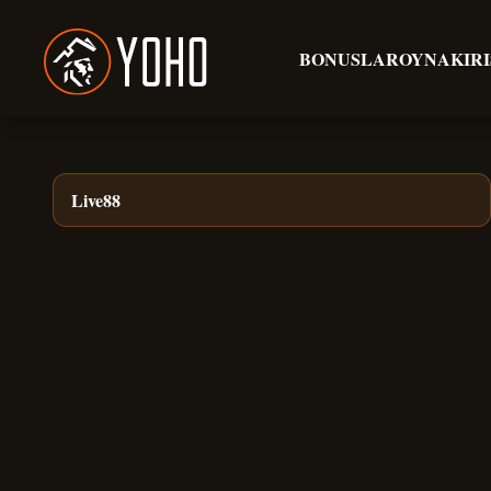
BONUSLAR
OYNA
KIR
Live88