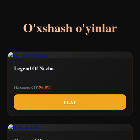
O'xshash o'yinlar
Legend Of Nezha
96.8%
Habanero
RTP:
PLAY