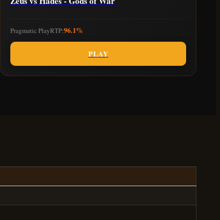
Zeus vs Hades - Gods of War
96.1%
Pragmatic Play
RTP:
PLAY