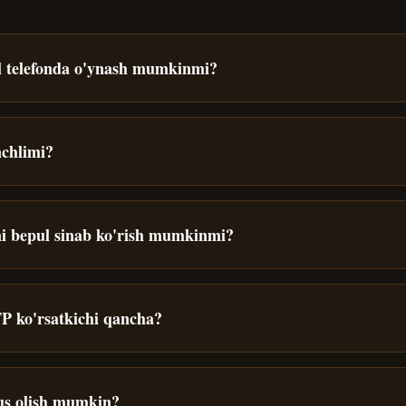
l telefonda o'ynash mumkinmi?
asi to'liq mobil-optimizatsiya qilingan. Motion Roulette Android va iOS
ukammal ishlaydi. Ekran hajmiga moslashuvchi dizayn tufayli barcha t
nchlimi?
inadi.
 asosida faoliyat yuritadi va o'yinchilarning ma'lumotlari SSL shifrlash
bi mahalliy to'lov tizimlari qo'llab-quvvatlanadi. Platforma adolatli o'y
i bepul sinab ko'rish mumkinmi?
ratorlaridan foydalanadi.
mi YohoSlot'da mavjud. Ro'yxatdan o'tmasdan ham demo versiyasini och
va bonus imkoniyatlari uchun ro'yxatdan o'tib, haqiqiy pul rejimida o'y
P ko'rsatkichi qancha?
nchiga qaytim) ko'rsatkichi 97.30% ni tashkil etadi. Bu bozordagi eng 
an. Yuqori RTP – uzoq muddatda o'yinchiga ko'proq qaytim beradi dega
us olish mumkin?