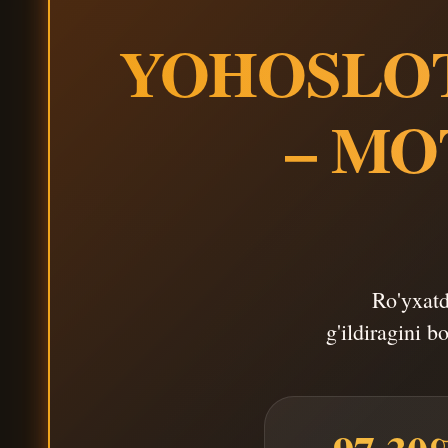
YOHOSLOT
– MO
Ro'yxatd
g'ildiragini b