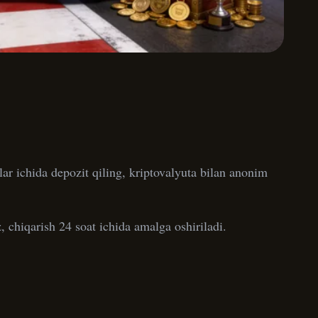
ar ichida depozit qiling, kriptovalyuta bilan anonim
 chiqarish 24 soat ichida amalga oshiriladi.