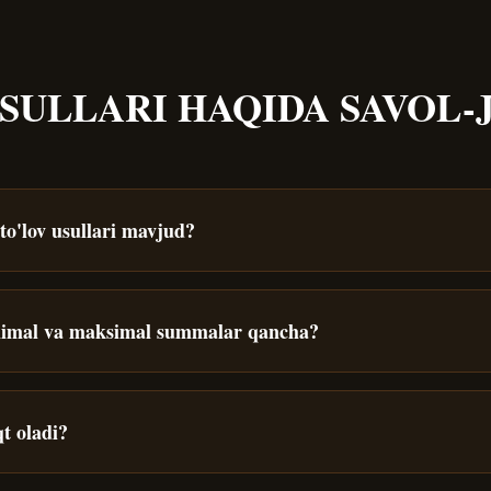
USULLARI HAQIDA SAVOL-
to'lov usullari mavjud?
 Payme, Click, Visa, Mastercard, Bitcoin, Ethereum, USDT, Litecoin, b
lar. Har bir usul uchun turli limitlar va komissiyalar belgilangan. O'zb
inimal va maksimal summalar qancha?
lqaro mijozlar uchun kriptovalyuta va elektron hamyonlar tavsiya etiladi
ga bog'liq: Payme/Click - 50,000 so'm, Visa/Mastercard - 100,000 so'm,
- 200,000 so'm. Maksimal summalar: Payme/Click - 5,000,000 so'm, kart
t oladi?
nk o'tkazmasi - 50,000,000 so'm. VIP mijozlar uchun yuqori limitlar mav
bog'liq: Payme/Click - 2-6 soat, Visa/Mastercard - 1-3 ish kuni, kriptova