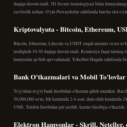
daqiqa davom etadi. 3D Secure texnologiyasi bilan himoyalangan.
xavfsizlik uchun.
O'yin Provayderlar
sahifasida barcha slot o'y
Kriptovalyuta - Bitcoin, Ethereum, U
Bitcoin, Ethereum, Litecoin va USDT orqali anonim va tez to'lo
tasdiqlash 10-30 daqiqa davom etadi. Komissiya faqat tarmoq to
hamyonlar qo'llab-quvvatlanadi.
YohoSlot Haqida
sahifasida bi
Bank O'tkazmalari va Mobil To'lovlar
To'g'ridan-to'g'ri bank hisobidan o'tkazma qilish mumkin. Ba
50,000,000 so'm. Ish kunlarida 2-4 soat, dam olish kunlarida 2
UMS. Telefon hisobidan pul yechib, kazino hisobiga o'tkazish.
Elektron Hamyonlar - Skrill, Neteller,