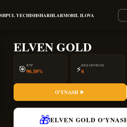
ISH
PUL YECHISH
SHARHLAR
MOBIL ILOVA
ELVEN GOLD
RTP
BEQARORLIK
🎯
⚡
96.10%
6
O'YNASH
🎁
ELVEN GOLD O'YNAS