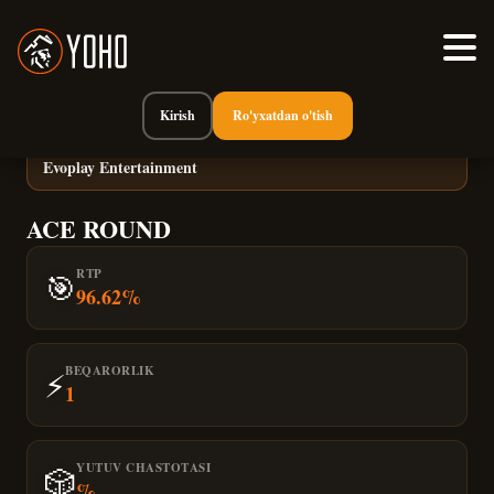
Kirish
Ro'yxatdan o'tish
Evoplay Entertainment
ACE ROUND
RTP
🎯
96.62%
BEQARORLIK
⚡
1
YUTUV CHASTOTASI
🎲
%