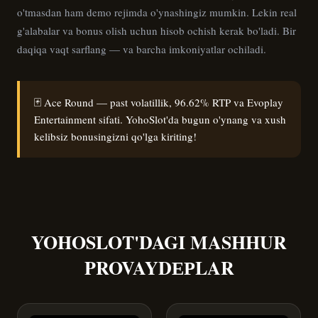
o'tmasdan ham demo rejimda o'ynashingiz mumkin. Lekin real
g'alabalar va bonus olish uchun hisob ochish kerak bo'ladi. Bir
daqiqa vaqt sarflang — va barcha imkoniyatlar ochiladi.
🃏 Ace Round — past volatillik, 96.62% RTP va Evoplay
Entertainment sifati. YohoSlot'da bugun o'ynang va xush
kelibsiz bonusingizni qo'lga kiriting!
YOHOSLOT'DAGI MASHHUR
PROVAYDЕРLAR