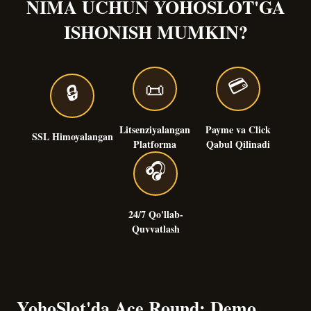
NIMA UCHUN YOHOSLOT'GA
ISHONISH MUMKIN?
💳
📜
🔒
Litsenziyalangan
Payme va Click
SSL Himoyalangan
Platforma
Qabul Qilinadi
🎧
24/7 Qo'llab-
Quvvatlash
YohoSlot'da Ace Round: Demo,