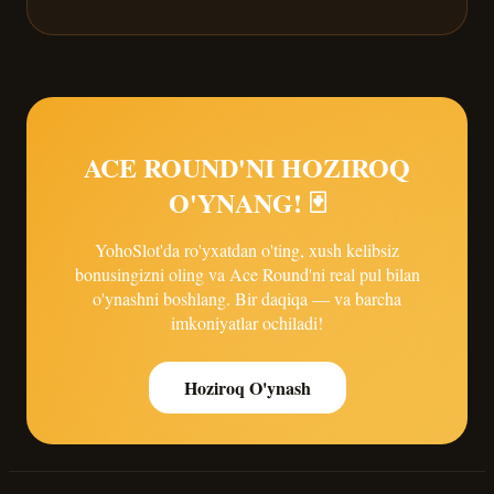
ACE ROUND'NI HOZIROQ
O'YNANG! 🃏
YohoSlot'da ro'yxatdan o'ting, xush kelibsiz
bonusingizni oling va Ace Round'ni real pul bilan
o'ynashni boshlang. Bir daqiqa — va barcha
imkoniyatlar ochiladi!
Hoziroq O'ynash