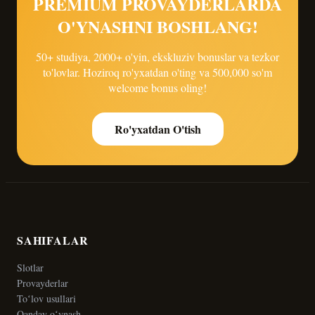
PREMIUM PROVAYDERLARDA
O'YNASHNI BOSHLANG!
50+ studiya, 2000+ o'yin, ekskluziv bonuslar va tezkor
to'lovlar. Hoziroq ro'yxatdan o'ting va 500,000 so'm
welcome bonus oling!
Ro'yxatdan O'tish
SAHIFALAR
Slotlar
Provayderlar
Toʻlov usullari
Qanday oʻynash