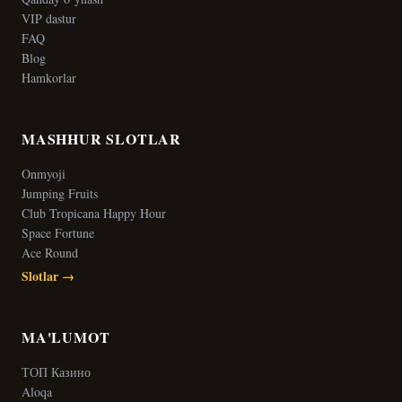
VIP dastur
FAQ
Blog
Hamkorlar
MASHHUR SLOTLAR
Onmyoji
Jumping Fruits
Club Tropicana Happy Hour
Space Fortune
Ace Round
Slotlar →
MA'LUMOT
ТОП Казино
Aloqa