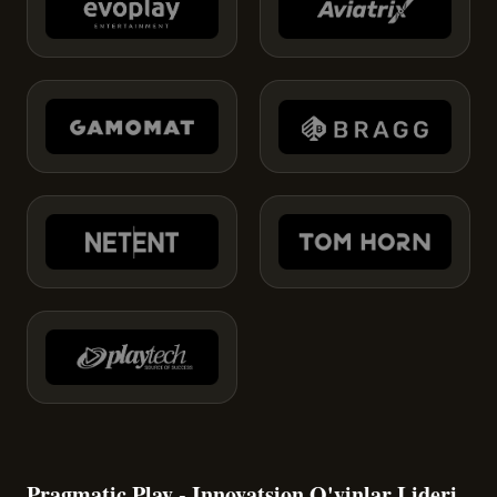
Pragmatic Play - Innovatsion O'yinlar Lideri