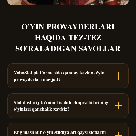
O'YIN PROVAYDERLARI
HAQIDA TEZ-TEZ
SO'RALADIGAN SAVOLLAR
YohoSlot platformasida qanday kazino o'yin
provayderlari mavjud?
YohoSlot platformasida 50+ mashhur o'yin studiyasi mavjud:
Pragmatic Play, NetEnt, Evolution Gaming, Microgaming,
Slot dasturiy ta'minot ishlab chiquvchilarining
Play'n GO, Yggdrasil, Red Tiger, Hacksaw Gaming, Push
o'yinlari qanchalik xavfsiz?
Gaming, Nolimit City va boshqalar. Har bir provayderning
o'ziga xos uslubi va texnologiyalari bor. Barcha studiyalar
Bizning barcha slot dasturiy ta'minot ishlab chiquvchilari
Malta Gaming Authority, UK Gambling Commission yoki
xalqaro xavfsizlik standartlariga amal qiladi. Har bir o'yin
Curacao kabi nufuzli organlarda litsenziyalangan. Bizning
Eng mashhur o'yin studiyalari qaysi slotlarni
Random Number Generator (RNG) texnologiyasi yordamida
kolleksiyamizda klassik slotlardan tortib zamonaviy Megaways