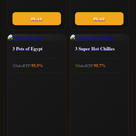
PLAY
PLAY
3 Pots of Egypt
3 Super Hot Chillies
95.5%
95.7%
3Oaks
RTP:
3Oaks
RTP: