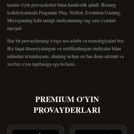
kazino o'yin provayderlari bilan hamkorlik qiladi. Bizning
beradi. Bizning barcha o'yinlarda RTP ma'lumotlari ochiq
ko'rsatilgan.
kolleksiyamizda Pragmatic Play, NetEnt, Evolution Gaming,
Microgaming kabi taniqli studiyalarning eng sara o'yinlari
mavjud.
Har bir provayderning o'ziga xos uslubi va texnologiyalari bor.
Biz faqat litsenziyalangan va sertifikatlangan studiyalar bilan
ishlashni ta'minlaymiz, shuning uchun siz har doim adolatli va
xavfsiz o'yin tajribasiga ega bo'lasiz.
PREMIUM O'YIN
PROVAYDERLARI