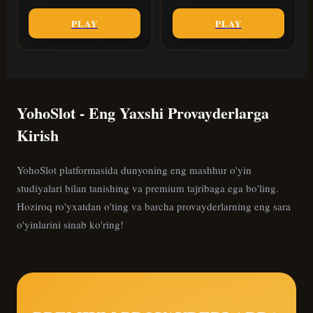
PLAY
PLAY
YohoSlot - Eng Yaxshi Provayderlarga
Kirish
YohoSlot platformasida dunyoning eng mashhur o'yin
studiyalari bilan tanishing va premium tajribaga ega bo'ling.
Hoziroq ro'yxatdan o'ting va barcha provayderlarning eng sara
o'yinlarini sinab ko'ring!