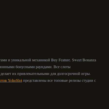
ами и уникальной механикой Buy Feature. Sweet Bonanza
ационными бонусными раундами. Все слоты
 делает их привлекательными для долгосрочной игры.
отов YohoSlot
представлены все топовые релизы студии с