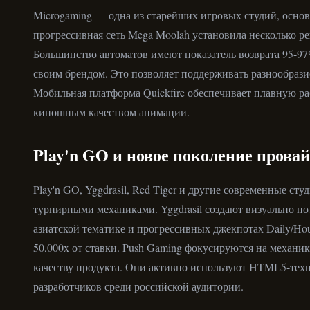
Microgaming — одна из старейших игровых студий, основа
прогрессивная сеть Mega Moolah установила несколько р
Большинство автоматов имеют показатель возврата 95-97
своим брендом. Это позволяет поддерживать разнообрази
Мобильная платформа Quickfire обеспечивает плавную ра
киношным качеством анимации.
Play'n GO и новое поколение прова
Play'n GO, Yggdrasil, Red Tiger и другие современные с
турнирными механиками. Yggdrasil создают визуально п
азиатской тематике и прогрессивных джекпотах Daily/Ho
50,000x от ставки. Push Gaming фокусируются на механи
качеству продукта. Они активно используют HTML5-техн
разработчиков среди российской аудитории.