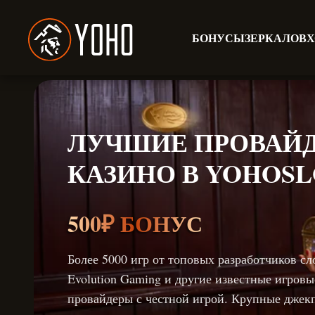
БОНУСЫ
ЗЕРКАЛО
ВХ
ЛУЧШИЕ ПРОВАЙД
КАЗИНО В YOHOS
500₽ БОНУС
500₽ БОНУС
Более 5000 игр от топовых разработчиков сло
Evolution Gaming и другие известные игров
провайдеры с честной игрой. Крупные джек