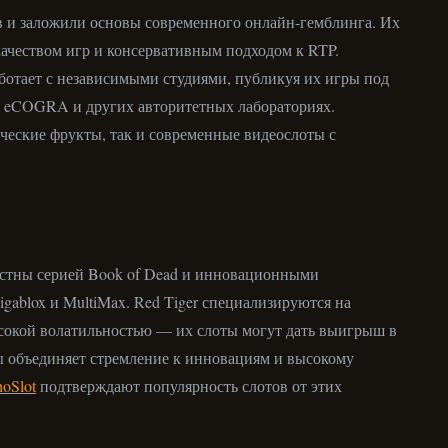
тов и заложили основы современного онлайн-гемблинга. Их
качеством игр и консервативным подходом к RTP.
аботает с независимыми студиями, публикуя их игры под
 в eCOGRA и других авторитетных лабораториях.
ческие фрукты, так и современные видеослоты с
звестны серией Book of Dead и инновационными
ablox и MultiMax. Red Tiger специализируются на
высокой волатильностью — их слоты могут дать выигрыш в
ры объединяет стремление к инновациям и высокому
oSlot
подтверждают популярность слотов от этих