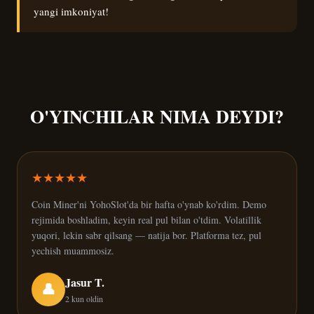
yangi imkoniyat!
O'YINCHILAR NIMA DEYDI?
★
★
★
★
★
Coin Miner'ni YohoSlot'da bir hafta o'ynab ko'rdim. Demo
rejimida boshladim, keyin real pul bilan o'tdim. Volatillik
yuqori, lekin sabr qilsang — natija bor. Platforma tez, pul
yechish muammosiz.
Jasur T.
👤
2 kun oldin