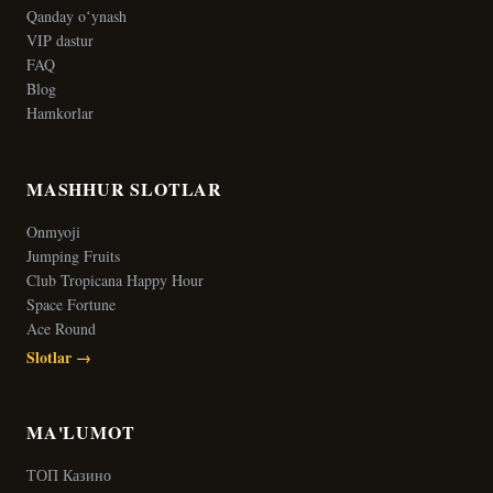
Qanday oʻynash
VIP dastur
FAQ
Blog
Hamkorlar
MASHHUR SLOTLAR
Onmyoji
Jumping Fruits
Club Tropicana Happy Hour
Space Fortune
Ace Round
Slotlar →
MA'LUMOT
ТОП Казино