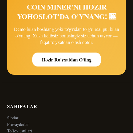
COIN MINER'NI HOZIR
YOHOSLOT'DA O'YNANG! 🎰
Demo bilan boshlang yoki to'g'ridan-to'g'ri real pul bilan
o'ynang. Xush kelibsiz bonusingiz siz uchun tayyor —
faqat ro'yxatdan o'tish qoldi.
Hozir Ro'yxatdan O'ting
SAHIFALAR
Slotlar
Provayderlar
Toʻlov usullari