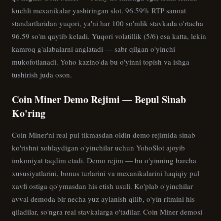
kuchli mexanikalar yashiringan slot. 96.59% RTP sanoat
standartlaridan yuqori, ya'ni har 100 so'mlik stavkada o'rtacha
96.59 so'm qaytib keladi. Yuqori volatillik (5/6) esa katta, lekin
kamroq g'alabalarni anglatadi — sabr qilgan o'yinchi
mukofotlanadi. Yoho kazino'da bu o'yinni topish va ishga
tushirish juda oson.
Coin Miner Demo Rejimi — Bepul Sinab
Ko'ring
Coin Miner'ni real pul tikmasdan oldin demo rejimida sinab
ko'rishni xohlaydigan o'yinchilar uchun YohoSlot ajoyib
imkoniyat taqdim etadi. Demo rejim — bu o'yinning barcha
xususiyatlarini, bonus turlarini va mexanikalarini haqiqiy pul
xavfi ostiga qo'ymasdan his etish usuli. Ko'plab o'yinchilar
avval demoda bir necha yuz aylanish qilib, o'yin ritmini his
qiladilar, so'ngra real stavkalarga o'tadilar. Coin Miner demosi