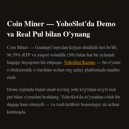
Coin Miner — YohoSlot'da Demo
va Real Pul bilan O'ynang
Coin Miner — GamingCorps'dan kelgan shiddatli slot bo'lib,
96.59% RTP va yuqori volatillik (5/6) bilan har bir aylanish
haqiqiy hayajonni his ettiради.
YohoSlot Kazino
— bu o'yinni
o'zbekistonlik o'yinchilar uchun eng qulay platformada taqdim
etadi.
Demo rejimida bepul sinab ko'ring yoki to'g'ridan-to'g'ri real
pul bilan o'ynashni boshlang. YohoSlot'da ro'yxatdan o'tish bir
daqiqa ham olmaydi — va xush kelibsiz bonusingiz siz uchun
kutmoqda.