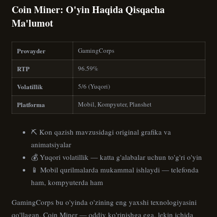
Coin Miner: O'yin Haqida Qisqacha
Ma'lumot
Provayder
GamingCorps
RTP
96.59%
Volatillik
5/6 (Yuqori)
Platforma
Mobil, Kompyuter, Planshet
⛏️ Kon qazish mavzusidagi original grafika va
animatsiyalar
💰 Yuqori volatillik — katta g'alabalar uchun to'g'ri o'yin
📱 Mobil qurilmalarda mukammal ishlaydi — telefonda
ham, kompyuterda ham
GamingCorps bu o'yinda o'zining eng yaxshi texnologiyasini
qo'llagan. Coin Miner — oddiy ko'rinishga ega, lekin ichida