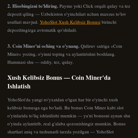
2. Hisobingizni to'ldiring.
Payme yoki Click orqali qulay va tez
depozit qiling — Uzbekiston o'yinchilari uchun maxsus to'lov
usullari mavjud.
YohoSlot Xush Kelibsiz Bonusi
birinchi
depozitingizga avtomatik qo'shiladi.
3. Coin Miner'ni oching va o'ynang.
Qidiruv satriga «Coin
Miner» yozing, o'yinni toping va aylantirishni boshlang.
Hammasi shu — oddiy, tez, qulay.
Xush Kelibsiz Bonus — Coin Miner'da
Ishlatish
YohoSlot'da yangi ro'yxatdan o'tgan har bir o'yinchi xush
kelibsiz bonusga ega bo'ladi. Bu bonus Coin Miner kabi slot
o'yinlarida to'liq ishlatilishi mumkin — ya'ni bonusni aynan shu
o'yinda aylantirib, real g'alaba qozonishingiz mumkin. Bonus
shartlari aniq va tushunarli tarzda yozilgan — YohoSlot