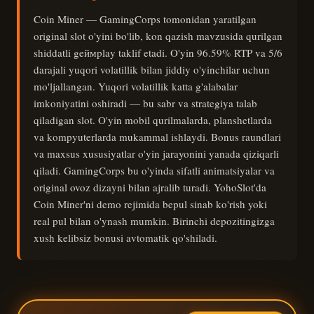
Coin Miner — GamingCorps tomonidan yaratilgan
original slot o'yini bo'lib, kon qazish mavzusida qurilgan
shiddatli geймplay taklif etadi. O'yin 96.59% RTP va 5/6
darajali yuqori volatillik bilan jiddiy o'yinchilar uchun
mo'ljallangan. Yuqori volatillik katta g'alabalar
imkoniyatini oshiradi — bu sabr va strategiya talab
qiladigan slot. O'yin mobil qurilmalarda, planshetlarda
va kompyuterlarda mukammal ishlaydi. Bonus raundlari
va maxsus xususiyatlar o'yin jarayonini yanada qiziqarli
qiladi. GamingCorps bu o'yinda sifatli animatsiyalar va
original ovoz dizayni bilan ajralib turadi. YohoSlot'da
Coin Miner'ni demo rejimida bepul sinab ko'rish yoki
real pul bilan o'ynash mumkin. Birinchi depozitingizga
xush kelibsiz bonusi avtomatik qo'shiladi.