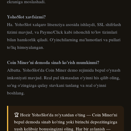
ekraniga moslashadi.
YohoSlot xavfsizmi?
Ha. YohoSlot xalqaro litsenziya asosida ishlaydi, SSL shifrlash
tizimi mavjud, va Payme/Click kabi ishonchli to'lov tizimlari
bilan hamkorlik qiladi. O'yinchilarning ma'lumotlari va pullari
to'liq himoyalangan.
Coin Miner'ni demoda sinab ko'rish mumkinmi?
Albatta. YohoSlot'da Coin Miner demo rejimida bepul o'ynash
imkoniyati mavjud. Real pul tikmasdan o'yinni his qilib oling,
so'ng o'zingizga qulay stavkani tanlang va real o'yinni
boshlang.
🏆 Hozir YohoSlot'da ro'yxatdan o'ting — Coin Miner'ni
bepul demoda sinab ko'ring yoki birinchi depozitingizga
xush kelibsiz bonusingizni oling. Har bir aylanish —