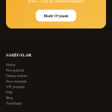
to'lov – o'yin bir zumda boshlanadi!
Hozir O'ynash
SƏHIFƏLƏR
Slotlar
Provayderlər
Ödəniş üsulları
Necə oynamalı
VIP proqram
FAQ
Bloq
Tərəfdaşlar