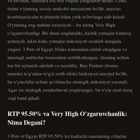
va ravshan, statistika esa real vaqtda yangilanib turadi. Coins
tizimi o'yinning asosiy mukofot mexanizmi bo'lib, maxsus
kombinatsiyalar to'planishi bilan yirik to'lovlarga olib keladi.
O'yinning eng muhim xususiyati – bu uning Very High
o'zgaruvchanligi. Bu shuni anglatadiki, kichik yutuqlar kamroq
uchraydi, lekin katta yutuqlar imkoniyati sezilarli darajada
yuqori. 3 Pots of Egypt 3Oaks tomonidan ishlab chiqilgan va
mustaqil auditorlar tomonidan sertifikatlangan, shuning uchun
har bir aylanish adolatli va tasodifiy. Buy Feature (bonus
raundni to'g'ridan-to'g'ri sotib olish) funksiyasi mavjud bo'lib,
bu o'yinchilar uchun qo'shimcha strategik imkoniyat yaratadi.
Agar siz strategik yondashuvni yoqtirsangiz, bu o'yin sizni uzoq
vaqt band qiladi.
RTP 95.50% va Very High O'zgaruvchanlik:
Nima Degani?
3 Pots of Egypt RTP 95.50% ko'rsatkichi sanoatning o'rtacha