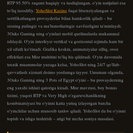
RTP 95.50% raqami haqiqiy va tasdiqlangan, o'yin natijalari esa
to'liq tasodifiy.
YohoSlot Kazino
faqat litsenziyalangan va
sertifikatlangan provayderlar bilan hamkorlik qiladi – bu
sizning pulingiz va ma'lumotlaringiz xavfsizligini ta'minlaydi.
3Oaks Gaming ning o'yinlari mobil qurilmalarda mukammal
ishlaydi. O'yin interfeysi vertikal va gorizontal rejimda ham bir
xil sifatli ko'rinadi. Grafika keskin, animatsiyalar silliq, ovoz
effektlari esa Misr muhitini to'liq his qildiradi. O'yin davomida
texnik muammolar yuzaga kelsa, YohoSlot ning 24/7 qo'llab-
quvvatlash xizmati doimo yordamga tayyor. Umuman olganda,
3Oaks Gaming ning 3 Pots of Egypt o'yini – bu provayderning
eng yaxshi ishlari qatoriga kiradi. Misr mavzusi, boy bonus
tizimi, yuqori RTP va Very High o'zgaruvchanlikning
kombinatsiyasi bu o'yinni katta yutuq izlayotgan barcha
o'yinchilar uchun munosib tanlov qiladi. YohoSlot da bu o'yinni
topish va ishga tushirish – atigi bir necha soniya masalasi.