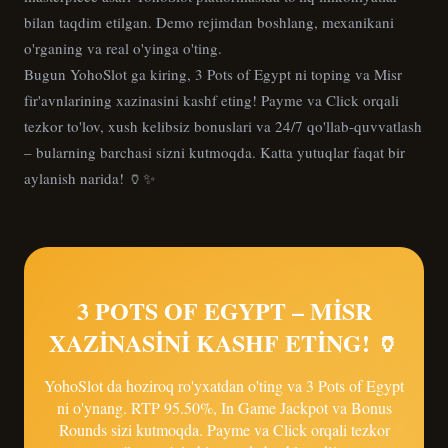
bilan taqdim etilgan. Demo rejimdan boshlang, mexanikani
o'rganing va real o'yinga o'ting.
Bugun YohoSlot ga kiring, 3 Pots of Egypt ni toping va Misr
fir'avnlarining xazinasini kashf eting! Payme va Click orqali
tezkor to'lov, xush kelibsiz bonuslari va 24/7 qo'llab-quvvatlash
– bularning barchasi sizni kutmoqda. Katta yutuqlar faqat bir
aylanish narida! 🏺✨
3 POTS OF EGYPT – MISR
XAZINASINI KASHF ETING! 🏺
YohoSlot da hoziroq ro'yxatdan o'ting va 3 Pots of Egypt
ni o'ynang. RTP 95.50%, In Game Jackpot va Bonus
Rounds sizi kutmoqda. Payme va Click orqali tezkor