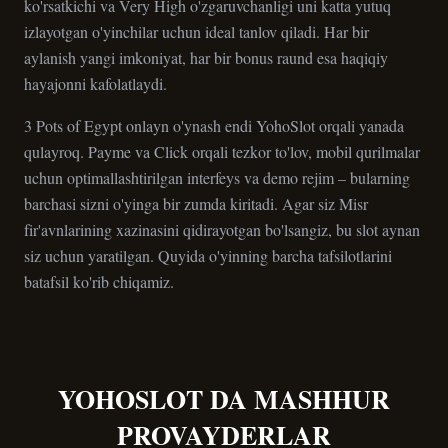
ko'rsatkichi va Very High o'zgaruvchanligi uni katta yutuq
izlayotgan o'yinchilar uchun ideal tanlov qiladi. Har bir
aylanish yangi imkoniyat, har bir bonus raund esa haqiqiy
hayajonni kafolatlaydi.
3 Pots of Egypt onlayn o'ynash endi YohoSlot orqali yanada
qulayroq. Payme va Click orqali tezkor to'lov, mobil qurilmalar
uchun optimallashtirilgan interfeys va demo rejim – bularning
barchasi sizni o'yinga bir zumda kiritadi. Agar siz Misr
fir'avnlarining xazinasini qidirayotgan bo'lsangiz, bu slot aynan
siz uchun yaratilgan. Quyida o'yinning barcha tafsilotlarini
batafsil ko'rib chiqamiz.
YOHOSLOT DA MASHHUR
PROVAYDERLAR