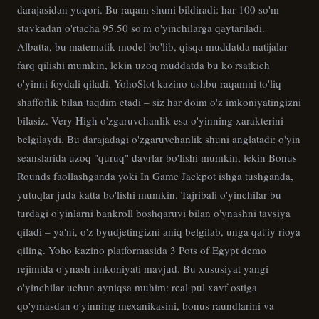
darajasidan yuqori. Bu raqam shuni bildiradi: har 100 so'm
stavkadan o'rtacha 95.50 so'm o'yinchilarga qaytariladi.
Albatta, bu matematik model bo'lib, qisqa muddatda natijalar
farq qilishi mumkin, lekin uzoq muddatda bu ko'rsatkich
o'yinni foydali qiladi. YohoSlot kazino ushbu raqamni to'liq
shaffoflik bilan taqdim etadi – siz har doim o'z imkoniyatingizni
bilasiz. Very High o'zgaruvchanlik esa o'yinning xarakterini
belgilaydi. Bu darajadagi o'zgaruvchanlik shuni anglatadi: o'yin
seanslarida uzoq "quruq" davrlar bo'lishi mumkin, lekin Bonus
Rounds faollashganda yoki In Game Jackpot ishga tushganda,
yutuqlar juda katta bo'lishi mumkin. Tajribali o'yinchilar bu
turdagi o'yinlarni bankroll boshqaruvi bilan o'ynashni tavsiya
qiladi – ya'ni, o'z byudjetingizni aniq belgilab, unga qat'iy rioya
qiling. Yoho kazino platformasida 3 Pots of Egypt demo
rejimida o'ynash imkoniyati mavjud. Bu xususiyat yangi
o'yinchilar uchun ayniqsa muhim: real pul xavf ostiga
qo'ymasdan o'yinning mexanikasini, bonus raundlarini va