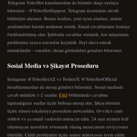
Telegram YohoSlot kanalımızdan da bizimlə əlaqə saxlaya
bilərsiniz - @YohoSlotSupport. Telegram üzərindən sürətli
bildirişlər alırsınız. Bonus kodları, yeni oyun elanları, sistem
yeniləmələri barədə məlumat veririk. Email cavablarımız həmişə
fərdiləndirilmiş olur. Şablonlu cavablar vermirik, hər müştərinin
problemini ayrıca nəzərdən keçiririk. Fayl əlavə etmək
mümkündür - sənədlər, ekran görüntüləri göndərə bilərsiniz.
Sosial Media və Şikayət Proseduru
Instagram @YohoSlotAZ və Twitter/X @YohoSlotOfficial
hesablarımızdan da mesaj göndərə bilərsiniz. Sosial mediada
cavab müddəti 1-2 saatdır.
FAQ
bölümündə cavabını
tapmadığınız suallar üçün birbaşa mesaj atın. Şikayətləriniz
üçün xüsusi eskalasiya proseduru mövcuddur. Əvvəlcə canlı
söhbət və ya email vasitəsilə müraciət edin. 24 saat ərzində həll
olunmayan məsələlər avtomatik olaraq menecment səviyyəsinə
ötürülür. Ciddi problemlər üçün senior mütəxəssis təyin edilir.