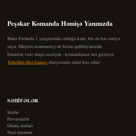
bilərsiniz. Bot avtomatik cavab verir, sonra operator qoşulur.
mərhələdə SMS bildiriş göndəririk. Həll prosesi tam şəffafdır.
Kanal üzərindən bonus kodları paylaşılır. Yeni oyun elanları
Nəticədən razı qalmasanız, yenidən baxılma tələb edə
buradan duyurulur. Sistem yeniləmələri haqqında məlumat
bilərsiniz. Anonim şikayətlər də qəbul edilir.
verilir. Qrup söhbəti də mövcuddur - digər oyunçularla
Peşəkar Komanda Həmişə Yanınızda
ünsiyyət qura bilərsiniz. Fayl göndərmə imkanı var. Səs
mesajları da qəbul edilir. Telegram üzərindən ödəniş dəstəyi də
Baku Formula 1 yarışlarında olduğu kimi, biz də hər saniyə
alırsınız. Kanal 24/7 monitorinq edilir. VIP kanalımıza dəvət
üçün müraciət edin.
sayır. Müştəri məmnuniyyəti bizim qalibliyimizdir.
İstənilən vaxt əlaqə saxlayın - komandamız sizi gözləyir.
YohoSlot Slot Games
dünyasında rahat hiss edin!
SƏHIFƏLƏR
Slotlar
Provayderlər
Ödəniş üsulları
Necə oynamalı