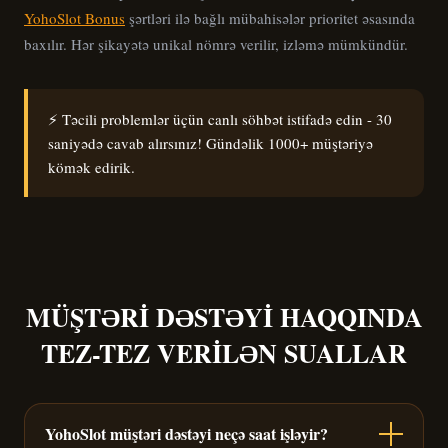
YohoSlot Bonus
şərtləri ilə bağlı mübahisələr prioritet əsasında
baxılır. Hər şikayətə unikal nömrə verilir, izləmə mümkündür.
⚡ Təcili problemlər üçün canlı söhbət istifadə edin - 30
saniyədə cavab alırsınız! Gündəlik 1000+ müştəriyə
kömək edirik.
MÜŞTƏRI DƏSTƏYI HAQQINDA
TEZ-TEZ VERILƏN SUALLAR
YohoSlot müştəri dəstəyi neçə saat işləyir?