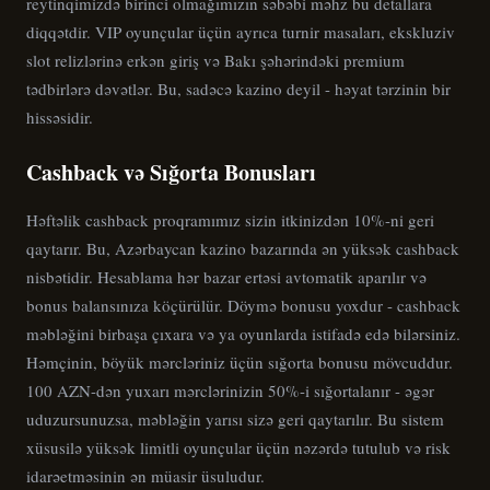
reytinqimizdə birinci olmağımızın səbəbi məhz bu detallara
diqqətdir. VIP oyunçular üçün ayrıca turnir masaları, ekskluziv
slot relizlərinə erkən giriş və Bakı şəhərindəki premium
tədbirlərə dəvətlər. Bu, sadəcə kazino deyil - həyat tərzinin bir
hissəsidir.
Cashback və Sığorta Bonusları
Həftəlik cashback proqramımız sizin itkinizdən 10%-ni geri
qaytarır. Bu, Azərbaycan kazino bazarında ən yüksək cashback
nisbətidir. Hesablama hər bazar ertəsi avtomatik aparılır və
bonus balansınıza köçürülür. Döymə bonusu yoxdur - cashback
məbləğini birbaşa çıxara və ya oyunlarda istifadə edə bilərsiniz.
Həmçinin, böyük mərcləriniz üçün sığorta bonusu mövcuddur.
100 AZN-dən yuxarı mərclərinizin 50%-i sığortalanır - əgər
uduzursunuzsa, məbləğin yarısı sizə geri qaytarılır. Bu sistem
xüsusilə yüksək limitli oyunçular üçün nəzərdə tutulub və risk
idarəetməsinin ən müasir üsuludur.