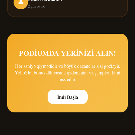
👤
2 gün əvvəl
PODIUMDA YERINIZI ALIN!
Hər saniyə qiymətlidir və böyük qazanclar sizi gözləyir.
YohoSlot bonus dünyasına qədəm atın və şampion kimi
hiss edin!
İndi Başla