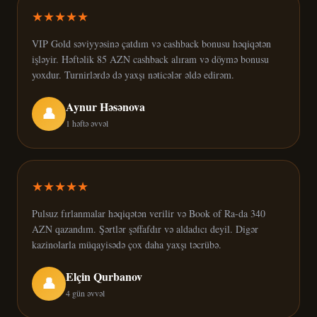
★
★
★
★
★
VIP Gold səviyyəsinə çatdım və cashback bonusu həqiqətən
işləyir. Həftəlik 85 AZN cashback alıram və döymə bonusu
yoxdur. Turnirlərdə də yaxşı nəticələr əldə edirəm.
Aynur Həsənova
👤
1 həftə əvvəl
★
★
★
★
★
Pulsuz fırlanmalar həqiqətən verilir və Book of Ra-da 340
AZN qazandım. Şərtlər şəffafdır və aldadıcı deyil. Digər
kazinolarla müqayisədə çox daha yaxşı təcrübə.
Elçin Qurbanov
👤
4 gün əvvəl