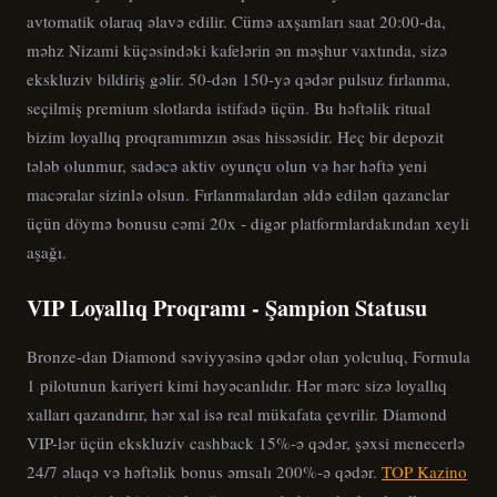
avtomatik olaraq əlavə edilir. Cümə axşamları saat 20:00-da,
məhz Nizami küçəsindəki kafelərin ən məşhur vaxtında, sizə
ekskluziv bildiriş gəlir. 50-dən 150-yə qədər pulsuz fırlanma,
seçilmiş premium slotlarda istifadə üçün. Bu həftəlik ritual
bizim loyallıq proqramımızın əsas hissəsidir. Heç bir depozit
tələb olunmur, sadəcə aktiv oyunçu olun və hər həftə yeni
macəralar sizinlə olsun. Fırlanmalardan əldə edilən qazanclar
üçün döymə bonusu cəmi 20x - digər platformlardakından xeyli
aşağı.
VIP Loyallıq Proqramı - Şampion Statusu
Bronze-dan Diamond səviyyəsinə qədər olan yolculuq, Formula
1 pilotunun kariyeri kimi həyəcanlıdır. Hər mərc sizə loyallıq
xalları qazandırır, hər xal isə real mükafata çevrilir. Diamond
VIP-lər üçün ekskluziv cashback 15%-ə qədər, şəxsi menecerlə
24/7 əlaqə və həftəlik bonus əmsalı 200%-ə qədər.
TOP Kazino