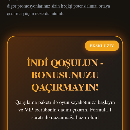
digər promosyonlarımız sizin həqiqi potensialınızı ortaya
çıxarmaq üçün nəzərdə tutulub.
EKSKLUZİV
İNDI QOŞULUN -
BONUSUNUZU
QAÇIRMAYIN!
Qarşılama paketi ilə oyun səyahətinizə başlayın
və VIP təcrübənin dadını çıxarın. Formula 1
sürəti ilə qazanmağa hazır olun!