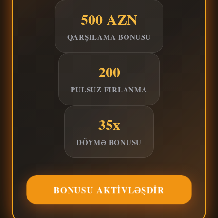
500 AZN
QARŞILAMA BONUSU
200
PULSUZ FIRLANMA
35x
DÖYMƏ BONUSU
BONUSU AKTIVLƏŞDIR