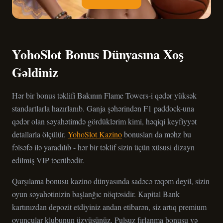
YohoSlot Bonus Dünyasına Xoş
Gəldiniz
Hər bir bonus təklifi Bakının Flame Towers-i qədər yüksək
standartlarla hazırlanıb. Ganja şəhərindən F1 paddock-una
qədər olan səyahətimdə gördüklərim kimi, həqiqi keyfiyyət
detallarla ölçülür.
YohoSlot Kazino
bonusları da məhz bu
fəlsəfə ilə yaradılıb - hər bir təklif sizin üçün xüsusi dizayn
edilmiş VIP təcrübədir.
Qarşılama bonusu kazino dünyasında sadəcə rəqəm deyil, sizin
oyun səyahətinizin başlanğıc nöqtəsidir. Kapital Bank
kartınızdan depozit etdiyiniz andan etibarən, siz artıq premium
oyunçular klubunun üzvüsünüz. Pulsuz fırlanma bonusu və