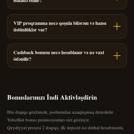
istifadə edilir?
etməlisiniz. Bütün slot oyunları 100% sayılır, rulet və
Bütün depozit üsulları bonus üçün etibarlıdır və heç bir əlavə
blackjack 10% sayılır. Live kazino oyunları 5% faizlə sayılır.
komissiya yoxdur.
Qarşılama paketindəki 200 pulsuz fırlanma seçilmiş premium
Döymə bonusu müddəti 30 gündür və bu müddət ərzində şərti
slotlarda istifadə edilir: Book of Ra Deluxe, Starburst, Gonzo's
yerinə yetirməlisiniz. Maksimum mərc məhdudiyyəti spin
VIP proqramına necə qoşula bilərəm və hansı
Quest, Sweet Bonanza və Pragmatic Play-in yeni relizləri.
başına 5 AZN-dir. Şərt yerinə yetirilənə qədər qazanclarınızı
üstünlüklər var?
Həftəlik pulsuz fırlanmalar isə daha geniş oyun seçimində
çıxara bilməzsiniz, lakin bonus balansından oynaya bilərsiniz.
verilir - həftədə fərqli slot təklif edilir. Fırlanma dəyəri 0.50
VIP proqramına qoşulmaq üçün heç bir əlavə qeydiyyat tələb
AZN təşkil edir və maksimum qazanc hər fırlanmadan 100
olunmur - sadəcə oynayın və loyallıq xalları toplayın. Hər 10
AZN ola bilər. Pulsuz fırlanmalardan əldə edilən qazanclar
Cashback bonusu necə hesablanır və nə vaxt
AZN mərc 1 loyallıq xalı verir. Bronze (0-999 xal), Silver
bonus balansına əlavə olunur və 20x döymə bonusu tətbiq
ödənilir?
(1000-4999 xal), Gold (5000-19999 xal), Platinum (20000-
edilir. Fırlanmaları 7 gün ərzində istifadə etməlisiniz, əks halda
49999 xal) və Diamond (50000+ xal) səviyyələri mövcuddur.
onlar ləğv olunur. Avtomatik aktivləşmə mövcuddur.
Cashback bonusu həftəlik hesablanır və bazar ertəsi günü
VIP üstünlüklər: fərdi cashback nisbəti (5%-dən 15%-ə qədər),
avtomatik olaraq hesabınıza köçürülür. Hesablama düsturunuz
ekskluziv bonuslar, şəxsi menecerlə əlaqə, daha sürətli çıxarış
sadədir: həftəlik ümumi itkinizdən VIP səviyyənizə uyğun faiz
prosesi və xüsusi turnirlərdə iştirak hüququ. Diamond VIP-lər
çıxılır. Bronze üçün 5%, Silver üçün 7%, Gold üçün 10%,
üçün Bakıda keçirilən ekskluziv tədbirlərə dəvətlər və
Platinum üçün 12% və Diamond üçün 15% cashback nisbəti
premium hədiyyələr də mövcuddur. Səviyyə artdıqca, bonus
Bonuslarınızı İndi Aktivləşdirin
tətbiq olunur. Minimum cashback məbləği 5 AZN təşkil edir.
əmsalları da yüksəlir.
Cashback məbləği birbaşa real balansınıza köçürülür və heç bir
Hər dəqiqə gözləmək, podiumdan uzaqlaşmaq deməkdir.
döymə bonusu şərti yoxdur - dərhal çıxara və ya oyunlarda
istifadə edə bilərsiniz. Sadəcə slot oyunlarında olan itkilər
YohoSlot bonus promosyonları sizi gözləyir.
cashback hesablamasına daxil edilir, live kazino və idman
Qeydiyyat prosesi 2 dəqiqə, ilk depozit isə dərhal hesabınızda.
mərcləri sayılmır.