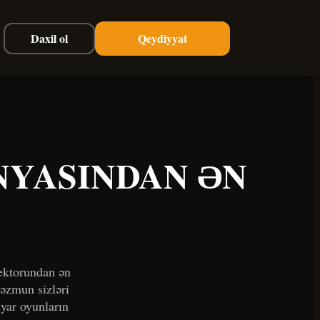
Daxil ol
Qeydiyyat
NYASINDAN ƏN
sektorundan ən
əzmun sizləri
yar oyunların