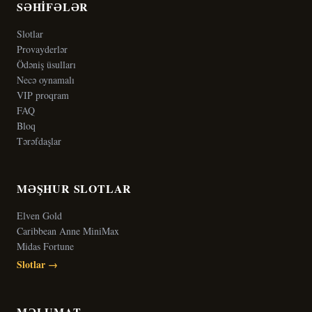
SƏHIFƏLƏR
Slotlar
Provayderlər
Ödəniş üsulları
Necə oynamalı
VIP proqram
FAQ
Bloq
Tərəfdaşlar
MƏŞHUR SLOTLAR
Elven Gold
Caribbean Anne MiniMax
Midas Fortune
Slotlar →
MƏLUMAT