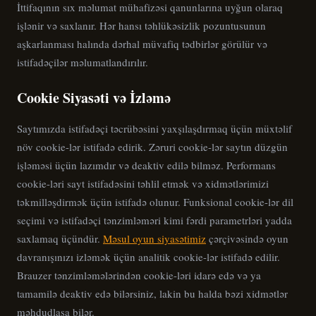
İttifaqının sıx məlumat mühafizəsi qanunlarına uyğun olaraq
işlənir və saxlanır. Hər hansı təhlükəsizlik pozuntusunun
aşkarlanması halında dərhal müvafiq tədbirlər görülür və
istifadəçilər məlumatlandırılır.
Cookie Siyasəti və İzləmə
Saytımızda istifadəçi təcrübəsini yaxşılaşdırmaq üçün müxtəlif
növ cookie-lər istifadə edirik. Zəruri cookie-lər saytın düzgün
işləməsi üçün lazımdır və deaktiv edilə bilməz. Performans
cookie-ləri sayt istifadəsini təhlil etmək və xidmətlərimizi
təkmilləşdirmək üçün istifadə olunur. Funksional cookie-lər dil
seçimi və istifadəçi tənzimləməri kimi fərdi parametrləri yadda
saxlamaq üçündür.
Məsul oyun siyasətimiz
çərçivəsində oyun
davranışınızı izləmək üçün analitik cookie-lər istifadə edilir.
Brauzer tənzimləmələrindən cookie-ləri idarə edə və ya
tamamilə deaktiv edə bilərsiniz, lakin bu halda bəzi xidmətlər
məhdudlaşa bilər.