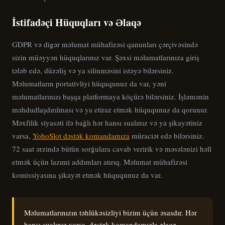
İstifadəçi Hüquqları və Əlaqə
GDPR və digər məlumat mühafizəsi qanunları çərçivəsində
sizin müəyyən hüquqlarınız var. Şəxsi məlumatlarınıza giriş
tələb edə, düzəliş və ya silinməsini istəyə bilərsiniz.
Məlumatların portativliyi hüququnuz da var, yəni
məlumatlarınızı başqa platformaya köçürə bilərsiniz. İşləmənin
məhdudlaşdırılması və ya etiraz etmək hüququnuz da qorunur.
Məxfilik siyasəti ilə bağlı hər hansı sualınız və ya şikayətiniz
varsa,
YohoSlot dəstək komandamıza
müraciət edə bilərsiniz.
72 saat ərzində bütün sorğulara cavab veririk və məsələnizi həll
etmək üçün lazımi addımları atırıq. Məlumat mühafizəsi
komissiyasına şikayət etmək hüququnuz da var.
Məlumatlarınızın təhlükəsizliyi bizim üçün əsasdır. Hər
hansı sualınız varsa, dəstək komandamızla əlaqə