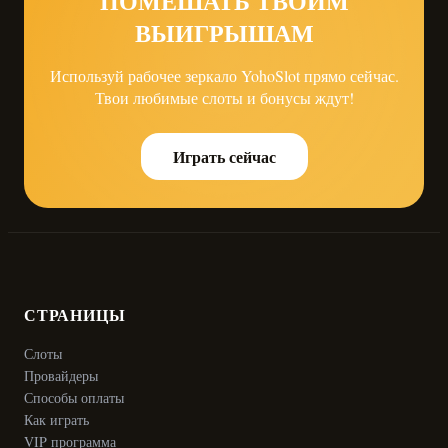
ПОМЕШАТЬ ТВОИМ
ВЫИГРЫШАМ
Используй рабочее зеркало YohoSlot прямо сейчас.
Твои любимые слоты и бонусы ждут!
Играть сейчас
СТРАНИЦЫ
Слоты
Провайдеры
Способы оплаты
Как играть
VIP программа