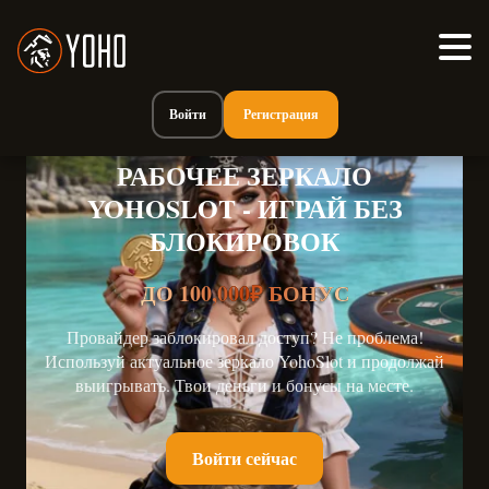
Войти
Регистрация
РАБОЧЕЕ ЗЕРКАЛО
YOHOSLOT - ИГРАЙ БЕЗ
БЛОКИРОВОК
ДО 100,000₽ БОНУС
ДО 100,000₽ БОНУС
Провайдер заблокировал доступ? Не проблема!
Используй актуальное зеркало YohoSlot и продолжай
выигрывать. Твои деньги и бонусы на месте.
Войти сейчас