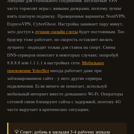
Америке для стабильного соединения. Бесплатные VPN
часто тормозят игры с живыми дилерами, поэтому лучше
взять платную подписку. Проверенные варианты: NordVPN,
ExpressVPN, CyberGhost. Настройка занимает пару минут,
зато доступ к
лучшие онлайн слоты
будет постоянным. Tor-
браузер тоже работает, но скорость оставляет желать
лучшего - подходит только для ставок на спорт. Смена
DNS-серверов помогает в некоторых случаях: попробуй
8.8.8.8 или 1.1.1.1 в настройках сети.
Мобильное
приложение YohoSlot
иногда работает даже при
заблокированном сайте - у него другие серверы
подключения. Если ничего не помогает, используй
мобильный интернет вместо домашнего Wi-Fi. Операторы
сотовой связи блокируют сайты с задержкой, поэтому 4G
часто выручает в критических ситуациях.
💡 Совет: добавь в закладки 3-4 рабочих зеркала