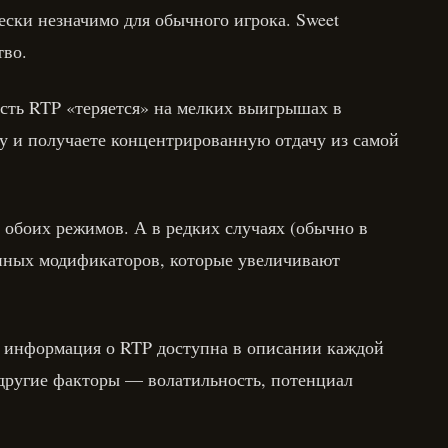
ески незначимо для обычного игрока. Sweet
тво.
асть RTP «теряется» на мелких выигрышах в
у и получаете концентрированную отдачу из самой
 обоих режимов. А в редких случаях (обычно в
енных модификаторов, которые увеличивают
 информация о RTP доступна в описании каждой
 другие факторы — волатильность, потенциал