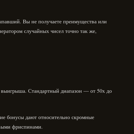
выпавший. Вы не получаете преимущества или
нератором случайных чисел точно так же,
ла выигрыша. Стандартный диапазон — от 50x до
акие бонусы дают относительно скромные
овыми фриспинами.