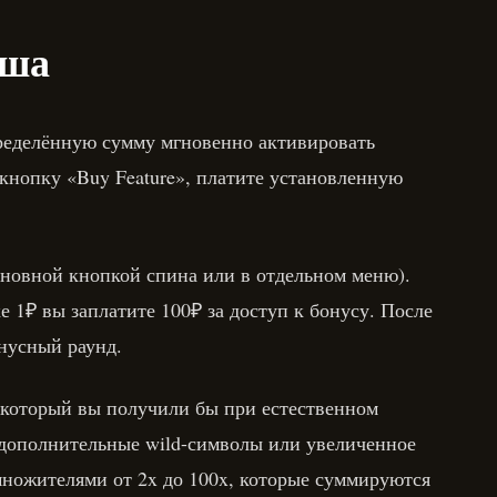
ыша
пределённую сумму мгновенно активировать
 кнопку «Buy Feature», платите установленную
основной кнопкой спина или в отдельном меню).
 1₽ вы заплатите 100₽ за доступ к бонусу. После
онусный раунд.
, который вы получили бы при естественном
дополнительные wild-символы или увеличенное
множителями от 2x до 100x, которые суммируются