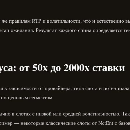
 же правилам RTP и волатильности, что и естественно 
тап ожидания. Результат каждого спина определяется ге
а: от 50x до 2000x ставки
я в зависимости от провайдера, типа слота и потенциа
и по ценовым сегментам.
ычно в слотах с низкой или средней волатильностью. Т
ример — некоторые классические слоты от NetEnt с баз