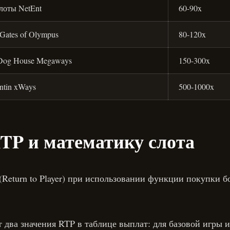
лоты NetEnt
60-90x
Gates of Olympus
80-120x
 Dog House Megaways
150-300x
ntin xWays
500-1000x
TP и математику слота
Return to Player) при использовании функции покупки бо
ва значения RTP в таблице выплат: для базовой игры и 