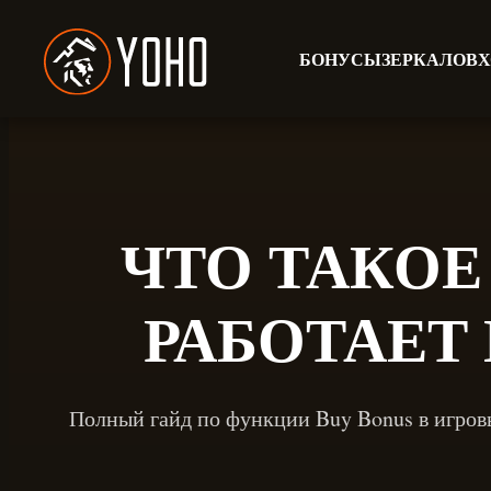
БОНУСЫ
ЗЕРКАЛО
ВХ
ЧТО ТАКОЕ
РАБОТАЕТ 
Полный гайд по функции Buy Bonus в игровы