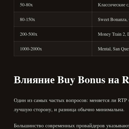
50-80x
Классические с
80-150x
Sweet Bonanza, 
200-500x
Money Train 2,
1000-2000x
Mental, San Que
Влияние Buy Bonus на R
Один из самых частых вопросов: меняется ли RTP (
лучшую сторону, и разница обычно минимальна.
Большинство современных провайдеров указывают д