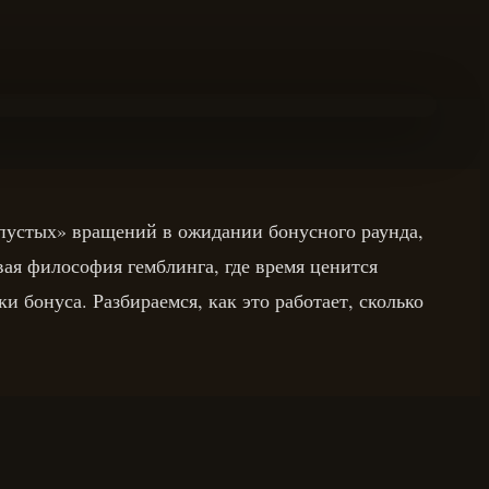
«пустых» вращений в ожидании бонусного раунда,
ая философия гемблинга, где время ценится
 бонуса. Разбираемся, как это работает, сколько