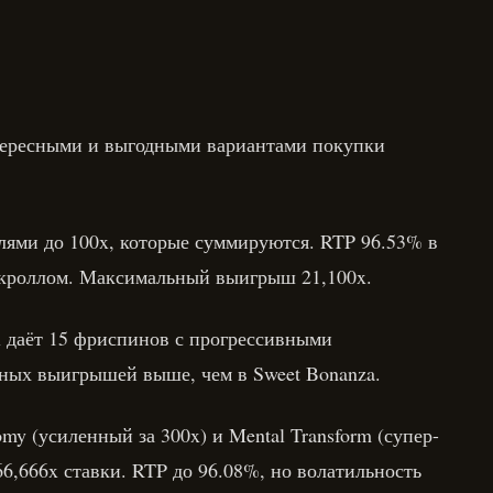
интересными и выгодными вариантами покупки
лями до 100x, которые суммируются. RTP 96.53% в
анкроллом. Максимальный выигрыш 21,100x.
x даёт 15 фриспинов с прогрессивными
упных выигрышей выше, чем в Sweet Bonanza.
my (усиленный за 300x) и Mental Transform (супер-
6,666x ставки. RTP до 96.08%, но волатильность