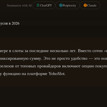
Summarize with AI
ChatGPT
Perplexity
Claude
гре в слоты за последние несколько лет. Вместо сотен 
фиксированную сумму. Это не просто удобство — это нов
 релизов от топовых провайдеров включают опцию покупки
ту функцию на платформе YohoSlot.