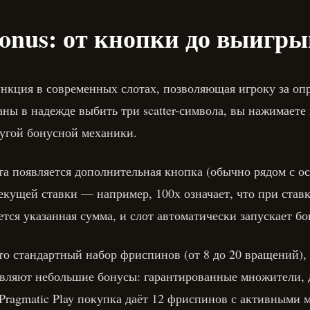
onus: от кнопки до выигр
ункция в современных слотах, позволяющая игроку за о
аны в надежде выбить три scatter-символа, вы нажимаете
ругой бонусной механики.
ота появляется дополнительная кнопка (обычно рядом с 
кущей ставки — например, 100x означает, что при ставке
тся указанная сумма, и слот автоматически запускает б
то стандартный набор фриспинов (от 8 до 20 вращений)
авляют небольшие бонусы: гарантированные множители, 
Pragmatic Play покупка даёт 12 фриспинов с активными 